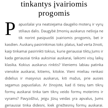
tinkantys įvairiomis
progomis
P
apuošalai yra neatsiejama daugelio moterų ir vyrų
stiliaus dalis. Daugybė žmonių auskarus nešioja ne
tik norint pasipuošti įvairiomis progomis, bet ir
kasdien. Auskarų pasirinkimas toks platus, kad verta žinoti,
kaip tinkamai pasirinkti tokius, kurie geriausiai tiktų Jums ir
kada geriausiai tinka auksiniai auskarai, laikomi visų laikų
klasika. Kokius auskarus rinktis? Vieniems labiau patinka
vienokie auskarai, kitiems, kitokie. Vieni mieliau renkasi
didelius ir masyvius auskarus, kiti mažus, prie ausies
segamus papuošalus. Ar žinojote, kad iš tiesų tam tikrų
formų auskarai tinka tam tikrų veido formų moterims ir
vyrams? Pavyzdžiui, jeigu Jūsų veidas yra apvalus, Jums
geriausiai tinka didesni, kiek griežtesnių formų auskarai.