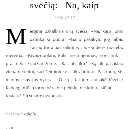
svečią: –Na, kaip
2008 12 17
M
ergina užkalbina orų svečią: –Na, kaip jums
patinka ši puota? –Galiu pasakyti, jog labai.
Tačiau turiu pasišalinti iš čia. –Kodėl?– nustebo
mergina. –Įsivaizduokite, koks nesmagumas, nors imk ir
prasmek skradžiai žemę. –Kas atsitiko? –Ką tik pasakiau
vienam seniui, kad šeimininkė – tikra idiotė…Pasirodo, šis
idiotas esąs jos vyras… –O ką į tai jums atsakė tėvelis?
Kadangi mūsų tarpe nėra nei pelėdų, nei idiotų, siūlau
tostą už čia susirinkusiuosius.
Paskelbė
admin
‹
›
×