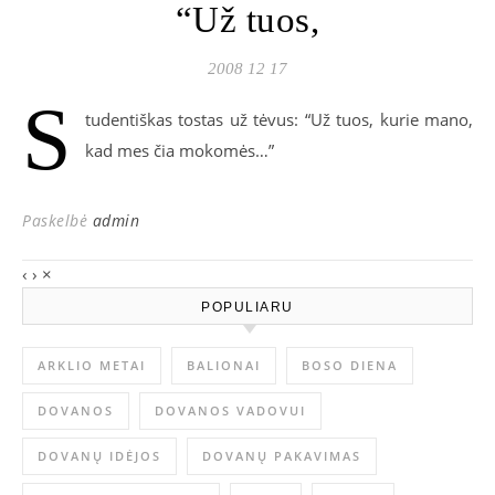
“Už tuos,
2008 12 17
S
tudentiškas tostas už tėvus: “Už tuos, kurie mano,
kad mes čia mokomės…”
Paskelbė
admin
‹
›
×
POPULIARU
ARKLIO METAI
BALIONAI
BOSO DIENA
DOVANOS
DOVANOS VADOVUI
DOVANŲ IDĖJOS
DOVANŲ PAKAVIMAS