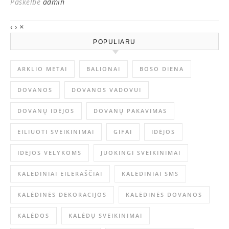
Paskelbė
admin
‹
›
×
POPULIARU
ARKLIO METAI
BALIONAI
BOSO DIENA
DOVANOS
DOVANOS VADOVUI
DOVANŲ IDĖJOS
DOVANŲ PAKAVIMAS
EILIUOTI SVEIKINIMAI
GIFAI
IDĖJOS
IDĖJOS VELYKOMS
JUOKINGI SVEIKINIMAI
KALĖDINIAI EILĖRAŠČIAI
KALĖDINIAI SMS
KALĖDINĖS DEKORACIJOS
KALĖDINĖS DOVANOS
KALĖDOS
KALĖDŲ SVEIKINIMAI