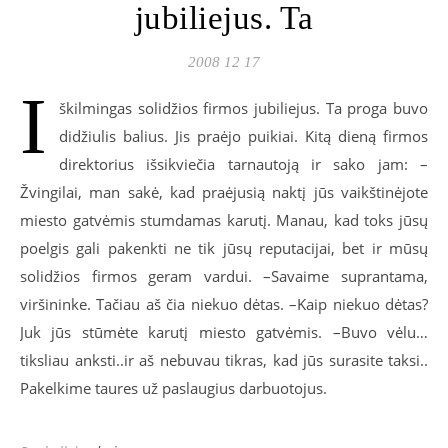
jubiliejus. Ta
2008 12 17
I
škilmingas solidžios firmos jubiliejus. Ta proga buvo
didžiulis balius. Jis praėjo puikiai. Kitą dieną firmos
direktorius išsikviečia tarnautoją ir sako jam: –
Žvingilai, man sakė, kad praėjusią naktį jūs vaikštinėjote
miesto gatvėmis stumdamas karutį. Manau, kad toks jūsų
poelgis gali pakenkti ne tik jūsų reputacijai, bet ir mūsų
solidžios firmos geram vardui. –Savaime suprantama,
viršininke. Tačiau aš čia niekuo dėtas. –Kaip niekuo dėtas?
Juk jūs stūmėte karutį miesto gatvėmis. –Buvo vėlu…
tiksliau anksti..ir aš nebuvau tikras, kad jūs surasite taksi..
Pakelkime taures už paslaugius darbuotojus.