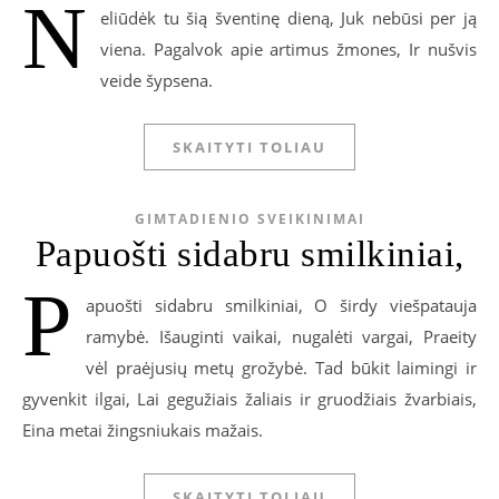
N
eliūdėk tu šią šventinę dieną, Juk nebūsi per ją
viena. Pagalvok apie artimus žmones, Ir nušvis
veide šypsena.
SKAITYTI TOLIAU
GIMTADIENIO SVEIKINIMAI
Papuošti sidabru smilkiniai,
P
apuošti sidabru smilkiniai, O širdy viešpatauja
ramybė. Išauginti vaikai, nugalėti vargai, Praeity
vėl praėjusių metų grožybė. Tad būkit laimingi ir
gyvenkit ilgai, Lai gegužiais žaliais ir gruodžiais žvarbiais,
Eina metai žingsniukais mažais.
SKAITYTI TOLIAU