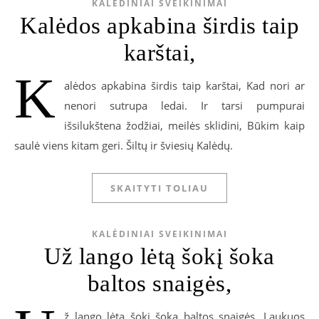
KALĖDINIAI SVEIKINIMAI
Kalėdos apkabina širdis taip
karštai,
K
alėdos apkabina širdis taip karštai, Kad nori ar
nenori sutrupa ledai. Ir tarsi pumpurai
išsilukštena žodžiai, meilės sklidini, Būkim kaip
saulė viens kitam geri. Šiltų ir šviesių Kalėdų.
SKAITYTI TOLIAU
KALĖDINIAI SVEIKINIMAI
Už lango lėtą šokį šoka
baltos snaigės,
ž lango lėtą šokį šoka baltos snaigės, Laukuos