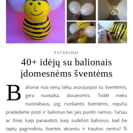
PATARIMAI
40+ idėjų su balionais
įdomesnėms šventėms
B
alionai nuo senų laikų asocijuojasi su šventėmis,
gera nuotaika, dovanomis. Todėl nieko
nuostabaus, jog ruošiantis šventėms, nejučia
pradedame pūsti ir balionus bei jais puošti namus. Tačiau
ar žinai, kaip panaudoti, kaip sudėlioti balionus, kad šie
taptų pagrindiniu šventės akcentu ir traukos centru? Ši