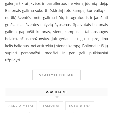
galerija tikrai įkvėps ir pasufleruos ne vieną įdomią idėją.
Balionais galima sukurti išskirtinį foto kampą, kur vaikų (ir
ne tik) šventės metu galima būtų fotografuotis ir įamžinti
gražiausias šventės dalyvių šypsenas. Spalvotais balionais
galima papuošti kolonas, sienų kampus – tai apsaugos
belakstančius mažuosius. Juk geriau jie tegu susprogdina
kelis balionus, nei atsitrekia į sienos kampą. Balionai ir iš jų
supinti personažai, medžiai ir pan gali puikiausiai
užpildyti…
SKAITYTI TOLIAU
POPULIARU
ARKLIO METAI
BALIONAI
BOSO DIENA