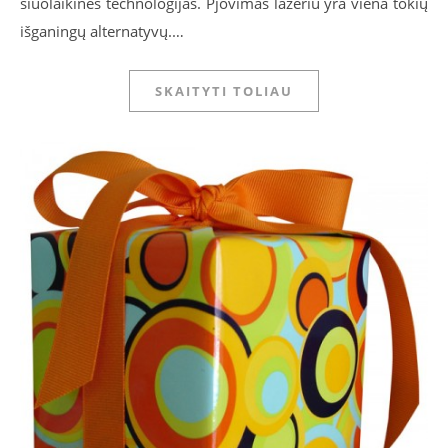
šiuolaikines technologijas. Pjovimas lazeriu yra viena tokių
išganingų alternatyvų.…
SKAITYTI TOLIAU