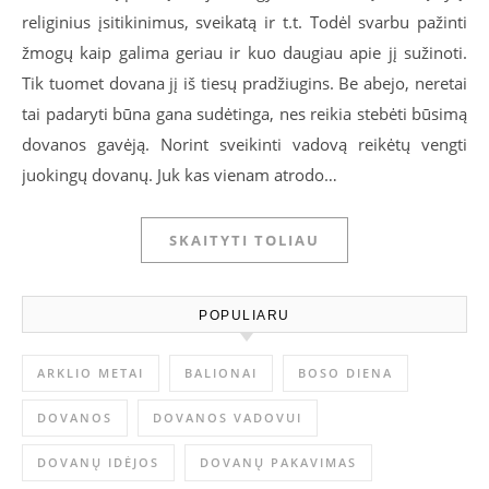
religinius įsitikinimus, sveikatą ir t.t. Todėl svarbu pažinti
žmogų kaip galima geriau ir kuo daugiau apie jį sužinoti.
Tik tuomet dovana jį iš tiesų pradžiugins. Be abejo, neretai
tai padaryti būna gana sudėtinga, nes reikia stebėti būsimą
dovanos gavėją. Norint sveikinti vadovą reikėtų vengti
juokingų dovanų. Juk kas vienam atrodo…
SKAITYTI TOLIAU
POPULIARU
ARKLIO METAI
BALIONAI
BOSO DIENA
DOVANOS
DOVANOS VADOVUI
DOVANŲ IDĖJOS
DOVANŲ PAKAVIMAS