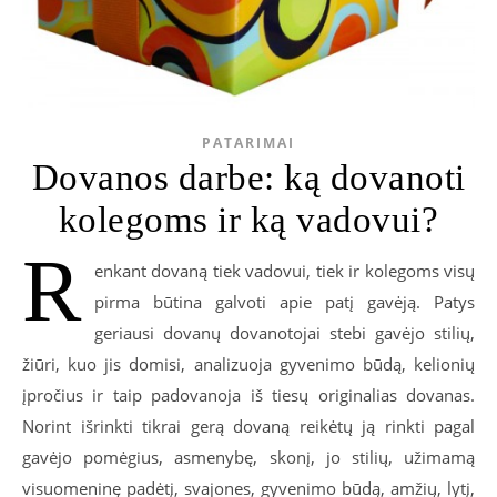
PATARIMAI
Dovanos darbe: ką dovanoti
kolegoms ir ką vadovui?
R
enkant dovaną tiek vadovui, tiek ir kolegoms visų
pirma būtina galvoti apie patį gavėją. Patys
geriausi dovanų dovanotojai stebi gavėjo stilių,
žiūri, kuo jis domisi, analizuoja gyvenimo būdą, kelionių
įpročius ir taip padovanoja iš tiesų originalias dovanas.
Norint išrinkti tikrai gerą dovaną reikėtų ją rinkti pagal
gavėjo pomėgius, asmenybę, skonį, jo stilių, užimamą
visuomeninę padėtį, svajones, gyvenimo būdą, amžių, lytį,