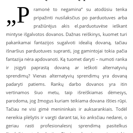
„P
ramonė to negamina“ su atodūsiu tenka
pripažinti nusilaksčius po parduotuves arba
pražiūrėjus akis el.parduotuvėse ieškant
mintyse išgalvotos dovanos. Dažnas reiškinys, kuomet turi
pakankamai fantazijos sugalvoti idealią dovaną, tačiau
išnaršius parduotuves supranti, jog gamintojai tokia pačia
fantazija nėra apdovanoti. Ką tuomet daryti – numoti ranka
ir įsigyti paprastą dovaną ar ieškoti alternatyvių
sprendimų? Vienas alternatyvių sprendimų yra dovaną
padaryti patiems. Rankų darbo dovanos yra itin
vertinamos šiuo metu, taip išreiškiamas dėmesys,
parodoma, jog žmogus kuriam teikiama dovana išties rūpi.
Tačiau ne visi gimė menininkais ir auksarankiais. Todėl
nereikia plėšytis ir vargti darant tai, ko anksčiau nedarei, o
geriau rasti profesionalesnį sprendimą pasitelkus