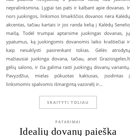
nepralinksmina. Lygiai tas pats ir kalbant apie dovanas. Ir
nors juokingos, linksmos šmaikščios dovanos nėra Kalėdų
akcentas, tačiau kartais ir jos randa kelią į Kalėdų Senelio
maišą. Todėl trumpai aptarsime juokingas dovanas, jų
ypatumus, ką juokingomis dovanomis laiko kraštiečiai ir
kaip nesuklysti pasirenkant tokias. Gėlės atrodytų
mažiausiai juokinga dovana, tačiau, anot Graziosgeles.lt
gėlių salono, ir čia galima rasti juokingų dovanų variantų.
Pavyzdžiui, mielas pūkuotas kaktusas, įsodintas į
linksmomis spalvomis išmargintą vazonėlį ir…
SKAITYTI TOLIAU
PATARIMAI
Idealių dovanų paieška