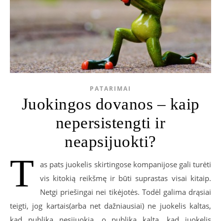
PATARIMAI
Juokingos dovanos – kaip
nepersistengti ir
neapsijuokti?
T
as pats juokelis skirtingose kompanijose gali turėti
vis kitokią reikšmę ir būti suprastas visai kitaip.
Netgi priešingai nei tikėjotės. Todėl galima drąsiai
teigti, jog kartais(arba net dažniausiai) ne juokelis kaltas,
kad publika nesijuokia, o publika kalta, kad juokelis