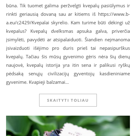
būna. Tik tuomet galima peržvelgti kvepalų pasiūlymus ir
rinkti geriausią dovaną sau ar kitiems iš https://www.b-
a.eu/c2429/Kvepalai skyrelio. Kam turime būti dėkingi už
kvepalus? Kvepalų dvelksmas apsuka galva, priverčia
įsimylėti, pavydėti ar atsipalaiduoti. Šiandien neįmanoma
įsivaizduoti išėjimo pro duris prieš tai nepasipurškus
kvepalų. Tačiau šis mūsų gyvenimo gėris nėra šių dienų
naujovė, kvepalų istorija yra itin sena ir palikusi ryškų
pėdsaką senųjų civilizacijų gyventojų kasdieniniame
gyvenime. Kvapieji balzamai…
SKAITYTI TOLIAU