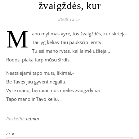
žvaigždės, kur
2008 12 17
M
ano mylimas vyre, tos žvaigždės, kur skrieja,-
Tai lyg kelias Tau paukščio lemty.
Tu esi mano rytas, kai laimė užlieja…
Rodos, plaka tarp mūsų širdis.
Neatsiejami tapo mūsų likimai,-
Be Tavęs jau gyvent negaliu.
Vyre mano, beribiai mūs meilės žvaigždynai
Tapo mano ir Tavo keliu.
Paskelbė
admin
‹
›
×