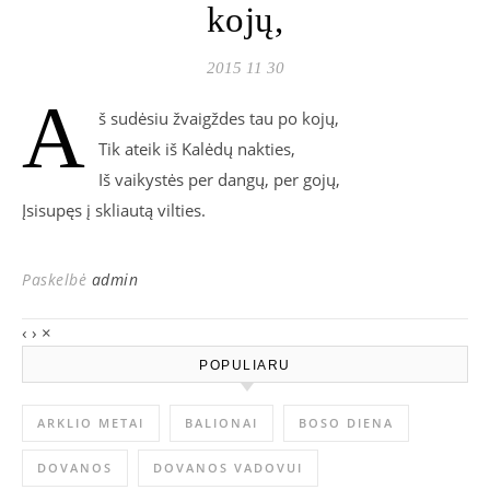
kojų,
2015 11 30
A
š sudėsiu žvaigždes tau po kojų,
Tik ateik iš Kalėdų nakties,
Iš vaikystės per dangų, per gojų,
Įsisupęs į skliautą vilties.
Paskelbė
admin
‹
›
×
POPULIARU
ARKLIO METAI
BALIONAI
BOSO DIENA
DOVANOS
DOVANOS VADOVUI