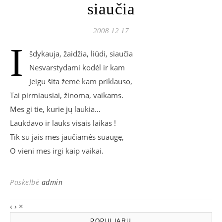
siaučia
2008 12 17
I
šdykauja, žaidžia, liūdi, siaučia
Nesvarstydami kodėl ir kam
Jeigu šita žemė kam priklauso,
Tai pirmiausiai, žinoma, vaikams.
Mes gi tie, kurie jų laukia…
Laukdavo ir lauks visais laikas !
Tik su jais mes jaučiamės suaugę,
O vieni mes irgi kaip vaikai.
Paskelbė
admin
‹
›
×
POPULIARU