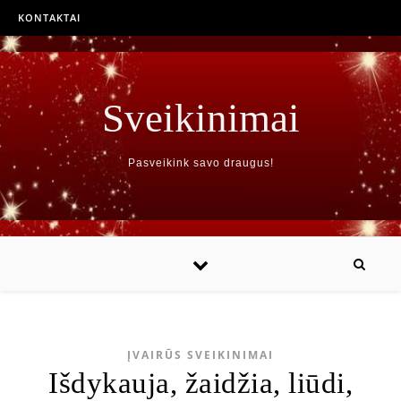
KONTAKTAI
Sveikinimai
Pasveikink savo draugus!
ĮVAIRŪS SVEIKINIMAI
Išdykauja, žaidžia, liūdi,