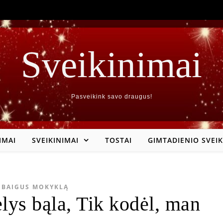
Sveikinimai
Pasveikink savo draugus!
IMAI
SVEIKINIMAI
TOSTAI
GIMTADIENIO SVEIK
BAIGUS MOKYKLĄ
elys bąla, Tik kodėl, man