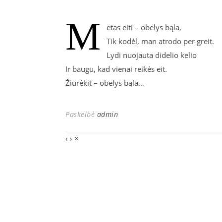
M
etas eiti – obelys bąla,
Tik kodėl, man atrodo per greit.
Lydi nuojauta didelio kelio
Ir baugu, kad vienai reikės eit.
Žiūrėkit – obelys bąla…
Paskelbė
admin
‹
›
×