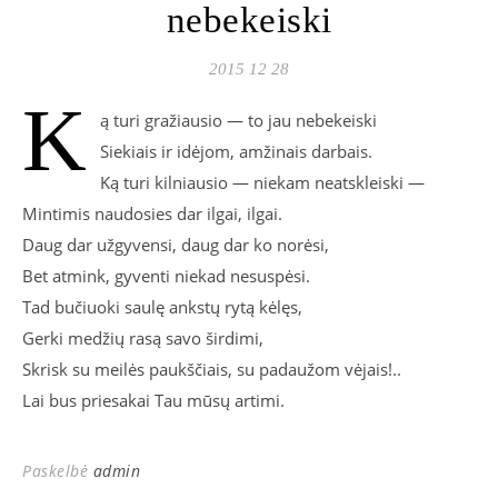
nebekeiski
2015 12 28
K
ą turi gražiausio — to jau nebekeiski
Siekiais ir idėjom, amžinais darbais.
Ką turi kilniausio — niekam neatskleiski —
Mintimis naudosies dar ilgai, ilgai.
Daug dar užgyvensi, daug dar ko norėsi,
Bet atmink, gyventi niekad nesuspėsi.
Tad bučiuoki saulę ankstų rytą kėlęs,
Gerki medžių rasą savo širdimi,
Skrisk su meilės paukščiais, su padaužom vėjais!..
Lai bus priesakai Tau mūsų artimi.
Paskelbė
admin