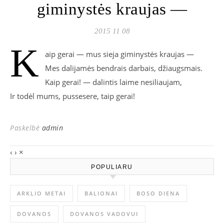
giminystės kraujas —
2015 11 08
K
aip gerai — mus sieja giminystės kraujas —
Mes dalijamės bendrais darbais, džiaugsmais.
Kaip gerai! — dalintis laime nesiliaujam,
Ir todėl mums, pussesere, taip gerai!
Paskelbė
admin
‹
›
×
POPULIARU
ARKLIO METAI
BALIONAI
BOSO DIENA
DOVANOS
DOVANOS VADOVUI