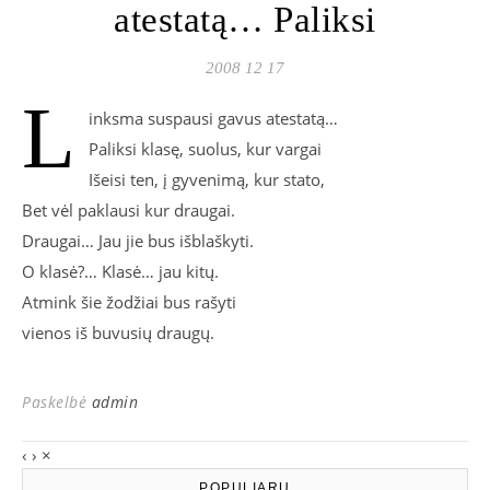
atestatą… Paliksi
2008 12 17
L
inksma suspausi gavus atestatą…
Paliksi klasę, suolus, kur vargai
Išeisi ten, į gyvenimą, kur stato,
Bet vėl paklausi kur draugai.
Draugai… Jau jie bus išblaškyti.
O klasė?… Klasė… jau kitų.
Atmink šie žodžiai bus rašyti
vienos iš buvusių draugų.
Paskelbė
admin
‹
›
×
POPULIARU