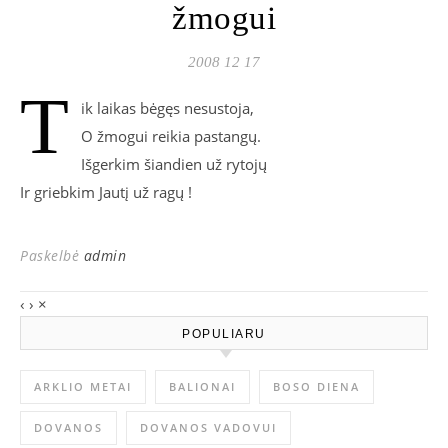
žmogui
2008 12 17
T
ik laikas bėgęs nesustoja,
O žmogui reikia pastangų.
Išgerkim šiandien už rytojų
Ir griebkim Jautį už ragų !
Paskelbė
admin
‹
›
×
POPULIARU
ARKLIO METAI
BALIONAI
BOSO DIENA
DOVANOS
DOVANOS VADOVUI