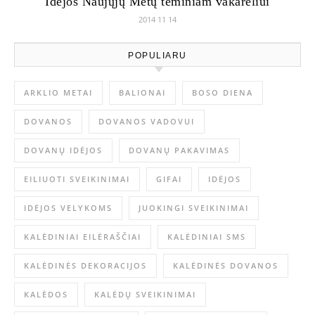
Idėjos Naujųjų Metų teminiam vakarėliui
2014 11 14
POPULIARU
ARKLIO METAI
BALIONAI
BOSO DIENA
DOVANOS
DOVANOS VADOVUI
DOVANŲ IDĖJOS
DOVANŲ PAKAVIMAS
EILIUOTI SVEIKINIMAI
GIFAI
IDĖJOS
IDĖJOS VELYKOMS
JUOKINGI SVEIKINIMAI
KALĖDINIAI EILĖRAŠČIAI
KALĖDINIAI SMS
KALĖDINĖS DEKORACIJOS
KALĖDINĖS DOVANOS
KALĖDOS
KALĖDŲ SVEIKINIMAI