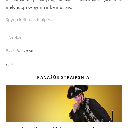
mėlynuoju svogūnu ir kelmučiais.
Spynų keitimas Klaipėda
Velykos
Paskelbė
zawe
‹
›
×
PANAŠŪS STRAIPSNIAI