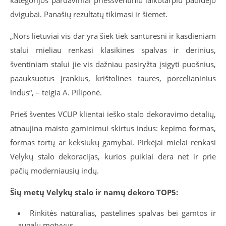
dvigubai. Panašių rezultatų tikimasi ir šiemet.
„Nors lietuviai vis dar yra šiek tiek santūresni ir kasdieniam
stalui mieliau renkasi klasikines spalvas ir derinius,
šventiniam stalui jie vis dažniau pasiryžta įsigyti puošnius,
paauksuotus įrankius, krištolines taures, porcelianinius
indus“, – teigia A. Piliponė.
Prieš šventes VCUP klientai ieško stalo dekoravimo detalių,
atnaujina maisto gaminimui skirtus indus: kepimo formas,
formas tortų ar keksiukų gamybai. Pirkėjai mielai renkasi
Velykų stalo dekoracijas, kurios puikiai dera net ir prie
pačių moderniausių indų.
Šių metų Velykų stalo ir namų dekoro TOP5:
Rinkitės natūralias, pastelines spalvas bei gamtos ir
augalų motyvus.