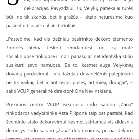
dekoracijas. Pavyzdžiui, šių Velykų patiekalai turės
būti ne tik skanūs, bet ir gražūs – kitaip neturėsime kuo
pasidalinti su virtualiais bičiuliais.
„Pastebime, kad vis dažniau pasirinkto dekoro elemento
žmonės ateina ieškoti remdamiesi tuo, ką matė
socialiniuose tinkluose ir nori panašų ar net identišką stilių
susikurti savo namuose. Be to, kasmet auga Velykinių
dovanų pardavimai – vis dažniau dovanėlėmis palepinami
ne tik vaikai, bet ir antrosios pusės, artimieji, draugai“, –
sako VCUP generalinė direktorė Ona Nevinskienė.
Prekybos centre VCUP įsikūrusio indų salono „Žana“
rinkodaros vadybininkė Asta Piliponė taip pat pastebi, kad
šventinio stalo dekoravimui kasmet skiriamas vis didesnis
dėmesys. Indų salono „Žana“ duomenimis, pernai dekoro
kategorijos pardavimai prieššventiniu laikotarpiu padidėjo