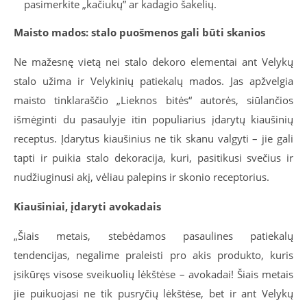
pasimerkite „kačiukų” ar kadagio šakelių.
Maisto mados: stalo puošmenos gali būti skanios
Ne mažesnę vietą nei stalo dekoro elementai ant Velykų
stalo užima ir Velykinių patiekalų mados. Jas apžvelgia
maisto tinklaraščio „Lieknos bitės“ autorės, siūlančios
išmėginti du pasaulyje itin populiarius įdarytų kiaušinių
receptus. Įdarytus kiaušinius ne tik skanu valgyti – jie gali
tapti ir puikia stalo dekoracija, kuri, pasitikusi svečius ir
nudžiuginusi akį, vėliau palepins ir skonio receptorius.
Kiaušiniai, įdaryti avokadais
„Šiais metais, stebėdamos pasaulines patiekalų
tendencijas, negalime praleisti pro akis produkto, kuris
įsikūręs visose sveikuolių lėkštėse – avokadai! Šiais metais
jie puikuojasi ne tik pusryčių lėkštėse, bet ir ant Velykų