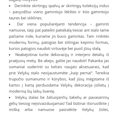
Derinkite skirtingų spalvų ar skirtingų kolekcijų indus
– pavyzdžiui vieno gamintojo lėkštes ir kito gamintojo
taures bei stiklines.
Dar viena populiarėjanti tendencija – gaminti
namuose, taip pat pateikti patiekalą tiesiai ant stalo tame
pačiame inde, kuriame jis buvo gamintas. Tam rinkitės
modernių formų, patogias bei stilingas kepimo formas,
kurios patogios naudoti virtuvėje bei puoš jūsų stalą.
Neabejotinai turite dekoracijų ir interjero detalių iš
praėjusių metų. Be abejo, galite jas naudoti! Pakanka jas
sumaniai suderinti su keliais naujais aksesuarais, kad
prie Velykų stalo nesijaustumėte „kaip pernai“. Tereikia
trupučio sumanumo ir kūrybos, kad jūsų mėgstama iš
kartos į kartą perduodama Velykų dekoracija įsilietų į
modernią šių laikų šventę.
Velykų stalas be žaliuojančių šakelių ar pavasarinių
gėlių tiesiog neįsivaizduojamas! Tad būtinai išsiruoškite į
mišką arba namuose pasisėkite Velykų žolės,