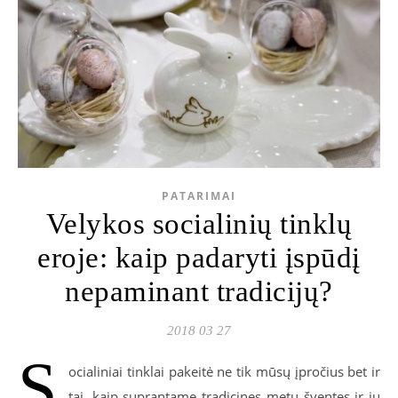
PATARIMAI
Velykos socialinių tinklų
eroje: kaip padaryti įspūdį
nepaminant tradicijų?
2018 03 27
S
ocialiniai tinklai pakeitė ne tik mūsų įpročius bet ir
tai, kaip suprantame tradicines metų šventes ir jų