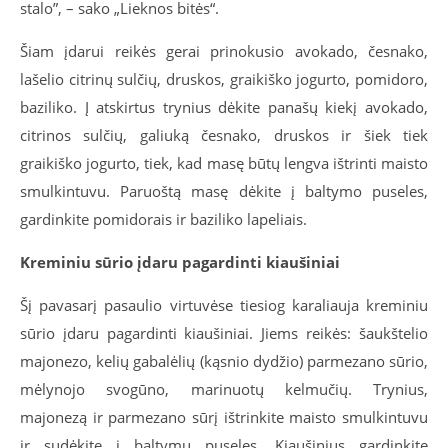
stalo”, – sako „Lieknos bitės“.
Šiam įdarui reikės gerai prinokusio avokado, česnako,
lašelio citrinų sulčių, druskos, graikiško jogurto, pomidoro,
baziliko. Į atskirtus trynius dėkite panašų kiekį avokado,
citrinos sulčių, galiuką česnako, druskos ir šiek tiek
graikiško jogurto, tiek, kad masę būtų lengva ištrinti maisto
smulkintuvu. Paruoštą masę dėkite į baltymo puseles,
gardinkite pomidorais ir baziliko lapeliais.
Kreminiu sūrio įdaru pagardinti kiaušiniai
Šį pavasarį pasaulio virtuvėse tiesiog karaliauja kreminiu
sūrio įdaru pagardinti kiaušiniai. Jiems reikės: šaukštelio
majonezo, kelių gabalėlių (kąsnio dydžio) parmezano sūrio,
mėlynojo svogūno, marinuotų kelmučių. Trynius,
majonezą ir parmezano sūrį ištrinkite maisto smulkintuvu
ir sudėkite į baltymų puseles. Kiaušinius gardinkite