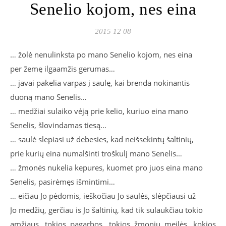
Senelio kojom, nes eina
2015 12 08
… žolė nenulinksta po mano Senelio kojom, nes eina
per žemę ilgaamžis gerumas…
… javai pakelia varpas į saulę, kai brenda nokinantis
duoną mano Senelis…
… medžiai sulaiko vėją prie kelio, kuriuo eina mano
Senelis, šlovindamas tiesą…
… saulė slepiasi už debesies, kad neišsekintų šaltinių,
prie kurių eina numalšinti troškulį mano Senelis…
… žmonės nukelia kepures, kuomet pro juos eina mano
Senelis, pasirėmęs išmintimi…
… eičiau Jo pėdomis, ieškočiau Jo saulės, slėpčiausi už
Jo medžių, gerčiau is Jo šaltinių, kad tik sulaukčiau tokio
amžiaus, tokios pagarbos, tokios žmonių meilės, kokios