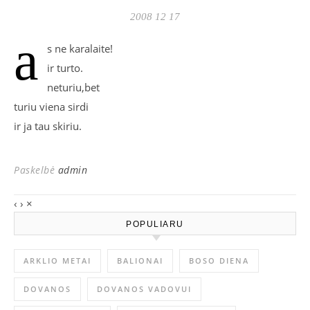
2008 12 17
a
s ne karalaite!
ir turto.
neturiu,bet
turiu viena sirdi
ir ja tau skiriu.
Paskelbė
admin
‹
›
×
POPULIARU
ARKLIO METAI
BALIONAI
BOSO DIENA
DOVANOS
DOVANOS VADOVUI