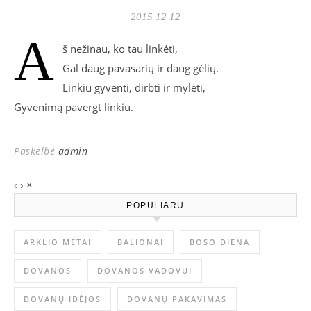
2015 12 12
A
š nežinau, ko tau linkėti,
Gal daug pavasarių ir daug gėlių.
Linkiu gyventi, dirbti ir mylėti,
Gyvenimą pavergt linkiu.
Paskelbė
admin
‹
›
×
POPULIARU
ARKLIO METAI
BALIONAI
BOSO DIENA
DOVANOS
DOVANOS VADOVUI
DOVANŲ IDĖJOS
DOVANŲ PAKAVIMAS