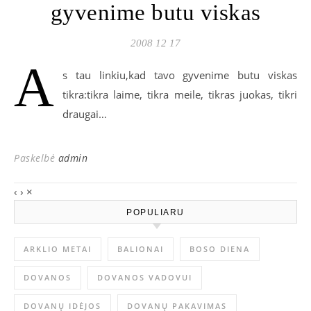
gyvenime butu viskas
2008 12 17
A
s tau linkiu,kad tavo gyvenime butu viskas
tikra:tikra laime, tikra meile, tikras juokas, tikri
draugai…
Paskelbė
admin
‹
›
×
POPULIARU
ARKLIO METAI
BALIONAI
BOSO DIENA
DOVANOS
DOVANOS VADOVUI
DOVANŲ IDĖJOS
DOVANŲ PAKAVIMAS