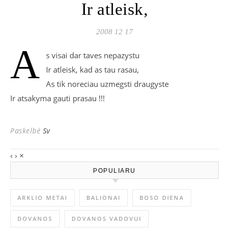
Ir atleisk,
2008 12 17
A
s visai dar taves nepazystu
Ir atleisk, kad as tau rasau,
As tik noreciau uzmegsti draugyste
Ir atsakyma gauti prasau !!!
Paskelbė
Sv
‹
›
×
POPULIARU
ARKLIO METAI
BALIONAI
BOSO DIENA
DOVANOS
DOVANOS VADOVUI