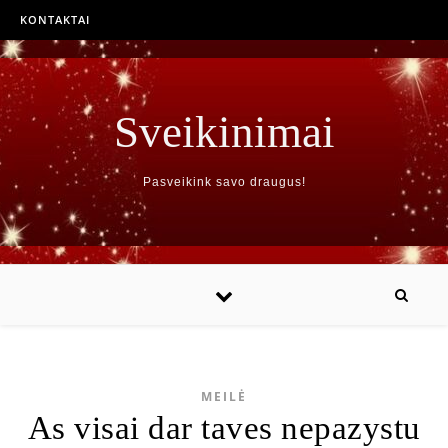
KONTAKTAI
Sveikinimai
Pasveikink savo draugus!
MEILĖ
As visai dar taves nepazystu