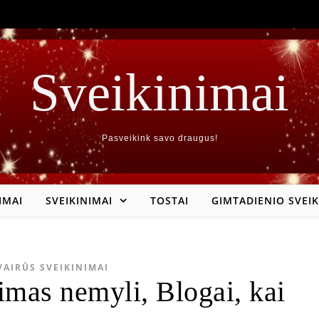
Sveikinimai
Pasveikink savo draugus!
IMAI
SVEIKINIMAI
TOSTAI
GIMTADIENIO SVEIK
VAIRŪS SVEIKINIMAI
imas nemyli, Blogai, kai