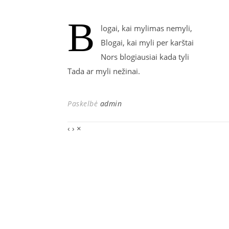
B
logai, kai mylimas nemyli,
Blogai, kai myli per karštai
Nors blogiausiai kada tyli
Tada ar myli nežinai.
Paskelbė
admin
‹
›
×