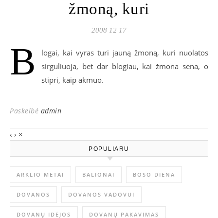
žmoną, kuri
2008 12 17
B
logai, kai vyras turi jauną žmoną, kuri nuolatos
sirguliuoja, bet dar blogiau, kai žmona sena, o
stipri, kaip akmuo.
Paskelbė
admin
‹
›
×
POPULIARU
ARKLIO METAI
BALIONAI
BOSO DIENA
DOVANOS
DOVANOS VADOVUI
DOVANŲ IDĖJOS
DOVANŲ PAKAVIMAS