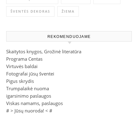
ŠVENTĖS DEKORAS
ŽIEMA
REKOMENDUOJAME
Skaitytos knygos, Grožinė literatūra
Programa Centas
Virtuvės baldai
Fotografai jūsų šventei
Pigus skrydis
Trumpalaikė nuoma
igarsinimo paslaugos
Viskas namams, paslaugos
# >
Jūsų nuoroda!
< #