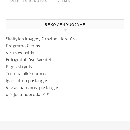
ŠVENTĖS DEKORAS
ŽIEMA
REKOMENDUOJAME
Skaitytos knygos, Grožinė literatūra
Programa Centas
Virtuvės baldai
Fotografai jūsų šventei
Pigus skrydis
Trumpalaikė nuoma
igarsinimo paslaugos
Viskas namams, paslaugos
# >
Jūsų nuoroda!
< #