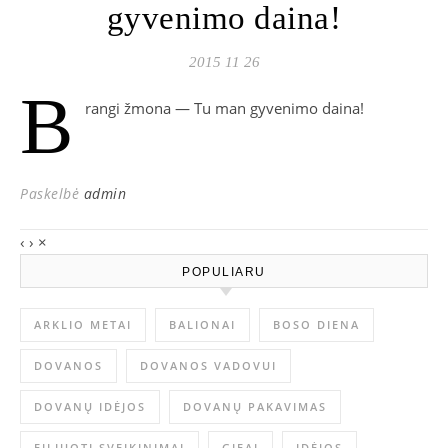
gyvenimo daina!
2015 11 26
B
rangi žmona — Tu man gyvenimo daina!
Paskelbė
admin
‹
›
×
POPULIARU
ARKLIO METAI
BALIONAI
BOSO DIENA
DOVANOS
DOVANOS VADOVUI
DOVANŲ IDĖJOS
DOVANŲ PAKAVIMAS
EILIUOTI SVEIKINIMAI
GIFAI
IDĖJOS