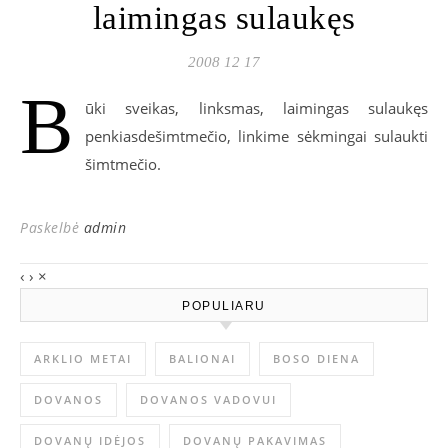
laimingas sulaukęs
2008 12 17
B
ūki sveikas, linksmas, laimingas sulaukęs
penkiasdešimtmečio, linkime sėkmingai sulaukti
šimtmečio.
Paskelbė
admin
‹
›
×
POPULIARU
ARKLIO METAI
BALIONAI
BOSO DIENA
DOVANOS
DOVANOS VADOVUI
DOVANŲ IDĖJOS
DOVANŲ PAKAVIMAS