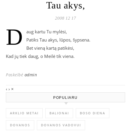
Tau akys,
2008 12 17
D
aug kartu Tu mylėsi,
Patiks Tau akys, lūpos, šypsena.
Bet vieną kartą patikėsi,
Kad jų tiek daug, o Meilė tik viena.
Paskelbė
admin
‹
›
×
POPULIARU
ARKLIO METAI
BALIONAI
BOSO DIENA
DOVANOS
DOVANOS VADOVUI