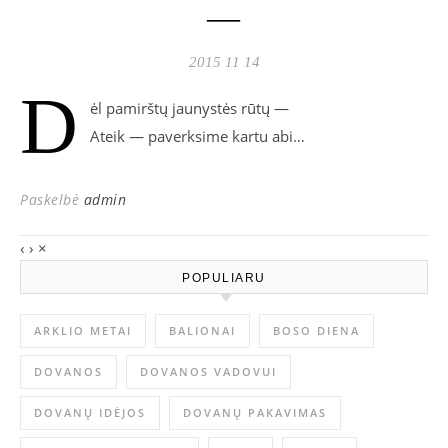
—
2015 11 14
D
ėl pamirštų jaunystės rūtų —
Ateik — paverksime kartu abi…
Paskelbė
admin
‹
›
×
POPULIARU
ARKLIO METAI
BALIONAI
BOSO DIENA
DOVANOS
DOVANOS VADOVUI
DOVANŲ IDĖJOS
DOVANŲ PAKAVIMAS