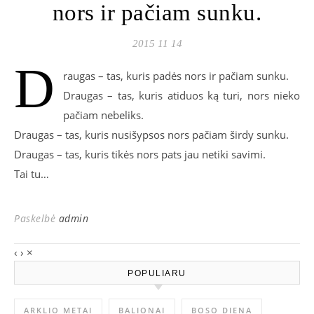
nors ir pačiam sunku.
2015 11 14
D
raugas – tas, kuris padės nors ir pačiam sunku.
Draugas – tas, kuris atiduos ką turi, nors nieko
pačiam nebeliks.
Draugas – tas, kuris nusišypsos nors pačiam širdy sunku.
Draugas – tas, kuris tikės nors pats jau netiki savimi.
Tai tu…
Paskelbė
admin
‹
›
×
POPULIARU
ARKLIO METAI
BALIONAI
BOSO DIENA