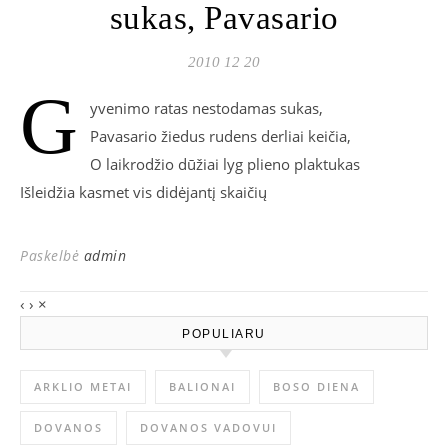
sukas, Pavasario
2010 12 20
G
yvenimo ratas nestodamas sukas,
Pavasario žiedus rudens derliai keičia,
O laikrodžio dūžiai lyg plieno plaktukas
Išleidžia kasmet vis didėjantį skaičių
Paskelbė
admin
‹
›
×
POPULIARU
ARKLIO METAI
BALIONAI
BOSO DIENA
DOVANOS
DOVANOS VADOVUI