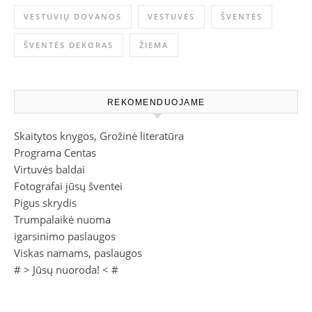
VESTUVIŲ DOVANOS
VESTUVĖS
ŠVENTĖS
ŠVENTĖS DEKORAS
ŽIEMA
REKOMENDUOJAME
Skaitytos knygos, Grožinė literatūra
Programa Centas
Virtuvės baldai
Fotografai jūsų šventei
Pigus skrydis
Trumpalaikė nuoma
igarsinimo paslaugos
Viskas namams, paslaugos
# >
Jūsų nuoroda!
< #