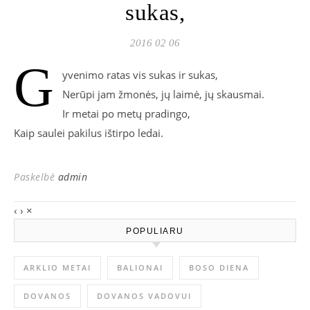
sukas,
2016 02 06
G
yvenimo ratas vis sukas ir sukas,
Nerūpi jam žmonės, jų laimė, jų skausmai.
Ir metai po metų pradingo,
Kaip saulei pakilus ištirpo ledai.
Paskelbė
admin
‹
›
×
POPULIARU
ARKLIO METAI
BALIONAI
BOSO DIENA
DOVANOS
DOVANOS VADOVUI