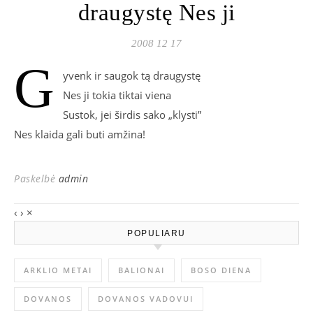
draugystę Nes ji
2008 12 17
G
yvenk ir saugok tą draugystę
Nes ji tokia tiktai viena
Sustok, jei širdis sako „klysti”
Nes klaida gali buti amžina!
Paskelbė
admin
‹
›
×
POPULIARU
ARKLIO METAI
BALIONAI
BOSO DIENA
DOVANOS
DOVANOS VADOVUI