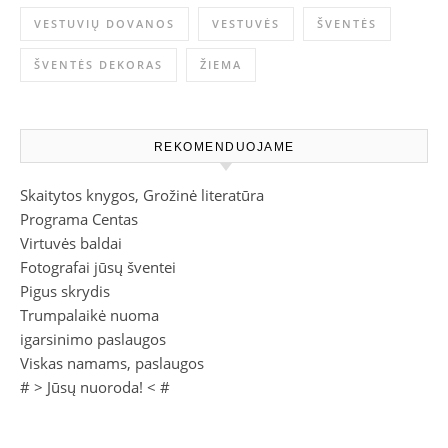
VESTUVIŲ DOVANOS
VESTUVĖS
ŠVENTĖS
ŠVENTĖS DEKORAS
ŽIEMA
REKOMENDUOJAME
Skaitytos knygos, Grožinė literatūra
Programa Centas
Virtuvės baldai
Fotografai jūsų šventei
Pigus skrydis
Trumpalaikė nuoma
igarsinimo paslaugos
Viskas namams, paslaugos
# >
Jūsų nuoroda!
< #