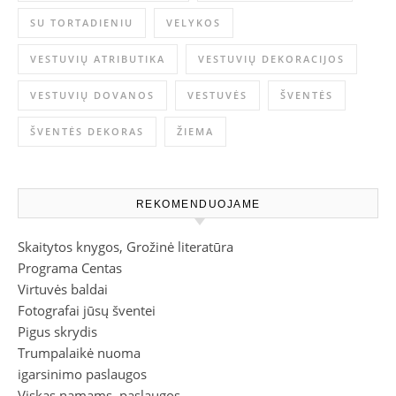
SU TORTADIENIU
VELYKOS
VESTUVIŲ ATRIBUTIKA
VESTUVIŲ DEKORACIJOS
VESTUVIŲ DOVANOS
VESTUVĖS
ŠVENTĖS
ŠVENTĖS DEKORAS
ŽIEMA
REKOMENDUOJAME
Skaitytos knygos, Grožinė literatūra
Programa Centas
Virtuvės baldai
Fotografai jūsų šventei
Pigus skrydis
Trumpalaikė nuoma
igarsinimo paslaugos
Viskas namams, paslaugos