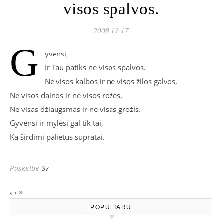
visos spalvos.
2008 12 17
G
yvensi,
Ir Tau patiks ne visos spalvos.
Ne visos kalbos ir ne visos žilos galvos,
Ne visos dainos ir ne visos rožės,
Ne visas džiaugsmas ir ne visas grožis.
Gyvensi ir mylėsi gal tik tai,
Ką širdimi palietus supratai.
Paskelbė
Sv
‹
›
×
POPULIARU