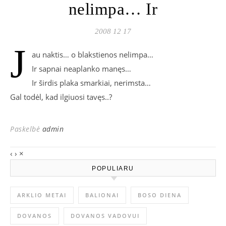
nelimpa… Ir
2008 12 17
J
au naktis… o blakstienos nelimpa…
Ir sapnai neaplanko manęs…
Ir širdis plaka smarkiai, nerimsta…
Gal todėl, kad ilgiuosi tavęs..?
Paskelbė
admin
‹
›
×
POPULIARU
ARKLIO METAI
BALIONAI
BOSO DIENA
DOVANOS
DOVANOS VADOVUI