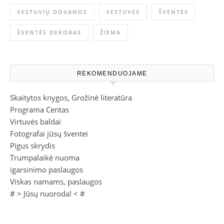
VESTUVIŲ DOVANOS
VESTUVĖS
ŠVENTĖS
ŠVENTĖS DEKORAS
ŽIEMA
REKOMENDUOJAME
Skaitytos knygos, Grožinė literatūra
Programa Centas
Virtuvės baldai
Fotografai jūsų šventei
Pigus skrydis
Trumpalaikė nuoma
igarsinimo paslaugos
Viskas namams, paslaugos
# >
Jūsų nuoroda!
< #