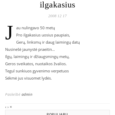
ilgakasius
2008 12 17
J
au nulingavo 50 metų
Pro ilgakasius uosius paupiais,
Gerų, linksmų ir daug laimingų datų
Nusinešė jaunystė praeitin…
Ilgų, laimingų ir džiaugsmingų metų,
Geros sveikatos, nuotaikos žvalios.
Tegul sunkiuos gyvenimo verpetuos
Sėkmė jus visuomet lydės.
Paskelbė
admin
‹
›
×
POPULIARU