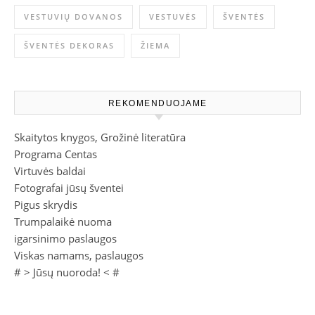
VESTUVIŲ DOVANOS
VESTUVĖS
ŠVENTĖS
ŠVENTĖS DEKORAS
ŽIEMA
REKOMENDUOJAME
Skaitytos knygos, Grožinė literatūra
Programa Centas
Virtuvės baldai
Fotografai jūsų šventei
Pigus skrydis
Trumpalaikė nuoma
igarsinimo paslaugos
Viskas namams, paslaugos
# >
Jūsų nuoroda!
< #