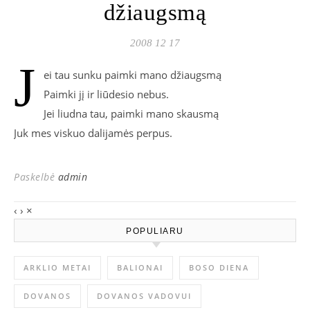
džiaugsmą
2008 12 17
J
ei tau sunku paimki mano džiaugsmą
Paimki jį ir liūdesio nebus.
Jei liudna tau, paimki mano skausmą
Juk mes viskuo dalijamės perpus.
Paskelbė
admin
‹
›
×
POPULIARU
ARKLIO METAI
BALIONAI
BOSO DIENA
DOVANOS
DOVANOS VADOVUI