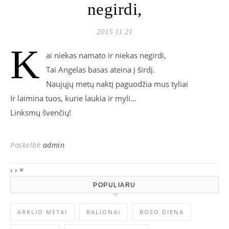
negirdi,
2015 11 21
K
ai niekas namato ir niekas negirdi,
Tai Angelas basas ateina į širdį.
Naujųjų metų naktį paguodžia mus tyliai
Ir laimina tuos, kurie laukia ir myli…
Linksmų švenčių!
Paskelbė
admin
‹
›
×
POPULIARU
ARKLIO METAI
BALIONAI
BOSO DIENA