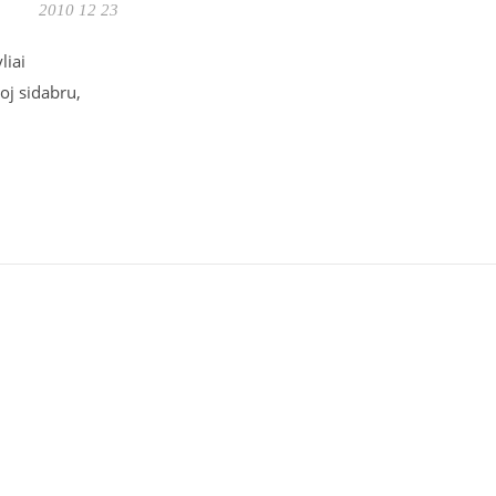
2010 12 23
liai
oj sidabru,