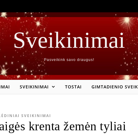
Sveikinimai
Pasveikink savo draugus!
IMAI
SVEIKINIMAI
TOSTAI
GIMTADIENIO SVEIK
LĖDINIAI SVEIKINIMAI
aigės krenta žemėn tyliai