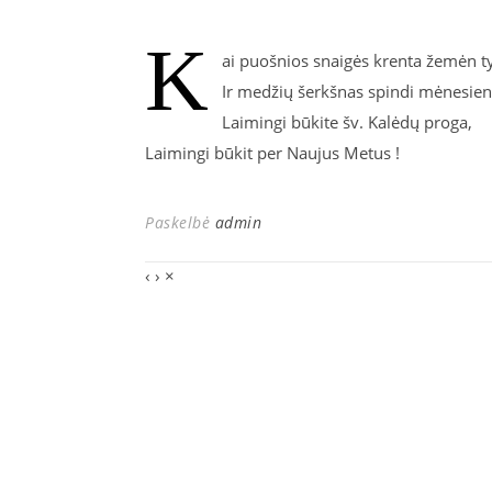
K
ai puošnios snaigės krenta žemėn ty
Ir medžių šerkšnas spindi mėnesien
Laimingi būkite šv. Kalėdų proga,
Laimingi būkit per Naujus Metus !
Paskelbė
admin
‹
›
×