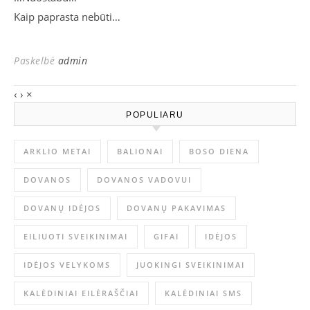
Kaip paprasta nebūti…
Paskelbė
admin
‹
›
×
POPULIARU
ARKLIO METAI
BALIONAI
BOSO DIENA
DOVANOS
DOVANOS VADOVUI
DOVANŲ IDĖJOS
DOVANŲ PAKAVIMAS
EILIUOTI SVEIKINIMAI
GIFAI
IDĖJOS
IDĖJOS VELYKOMS
JUOKINGI SVEIKINIMAI
KALĖDINIAI EILĖRAŠČIAI
KALĖDINIAI SMS