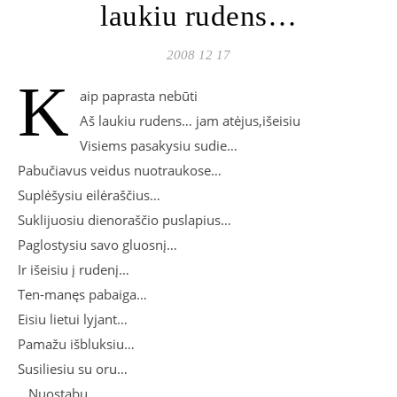
laukiu rudens…
2008 12 17
K
aip paprasta nebūti
Aš laukiu rudens… jam atėjus,išeisiu
Visiems pasakysiu sudie…
Pabučiavus veidus nuotraukose…
Suplėšysiu eilėraščius…
Suklijuosiu dienoraščio puslapius…
Paglostysiu savo gluosnį…
Ir išeisiu į rudenį…
Ten-manęs pabaiga…
Eisiu lietui lyjant…
Pamažu išbluksiu…
Susiliesiu su oru…
…Nuostabu…