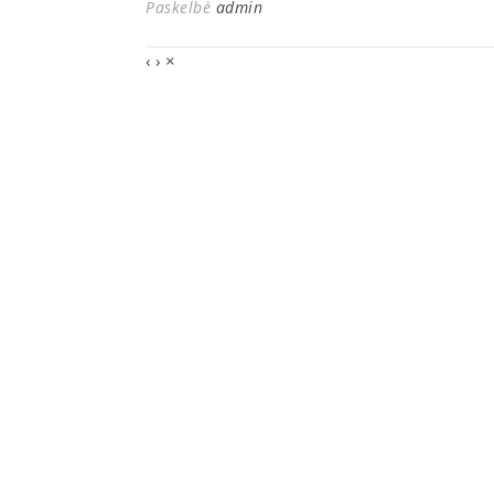
Paskelbė
admin
‹
›
×