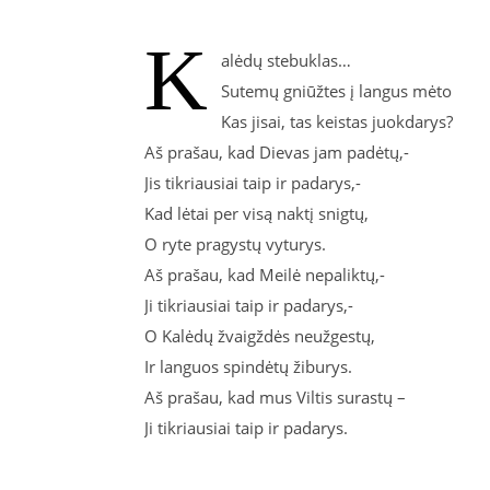
K
alėdų stebuklas…
Sutemų gniūžtes į langus mėto
Kas jisai, tas keistas juokdarys?
Aš prašau, kad Dievas jam padėtų,-
Jis tikriausiai taip ir padarys,-
Kad lėtai per visą naktį snigtų,
O ryte pragystų vyturys.
Aš prašau, kad Meilė nepaliktų,-
Ji tikriausiai taip ir padarys,-
O Kalėdų žvaigždės neužgestų,
Ir languos spindėtų žiburys.
Aš prašau, kad mus Viltis surastų –
Ji tikriausiai taip ir padarys.