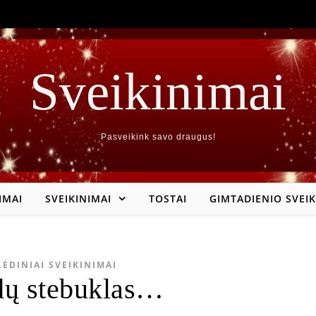
Sveikinimai
Pasveikink savo draugus!
IMAI
SVEIKINIMAI
TOSTAI
GIMTADIENIO SVEIK
LĖDINIAI SVEIKINIMAI
dų stebuklas…