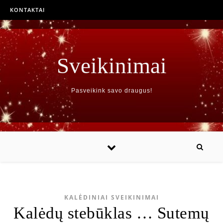
KONTAKTAI
Sveikinimai
Pasveikink savo draugus!
KALĖDINIAI SVEIKINIMAI
Kalėdų stebūklas … Sutemų