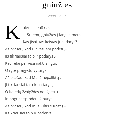
gniužtes
2008 12 17
K
alėdų stebūklas
… Sutemų gniužtes į langus meto
Kas jisai, tas keistas juokdarys?
Aš prašau, kad Dievas jam padėtų,-
Jis tikriausiai taip ir padarys ,-
Kad lėtai per visą naktį snigtų,
O ryte pragystų vyturys.
Aš prašau, kad Meilė nepaliktų ,-
Ji tikriausiai taip ir padarys ,-
O Kaledų žvaigždes neužgestų,
Ir languos spindetų žiburys.
Aš prašau, kad mus Viltis surastų –
Ji tikriausiai taip ir padarys.