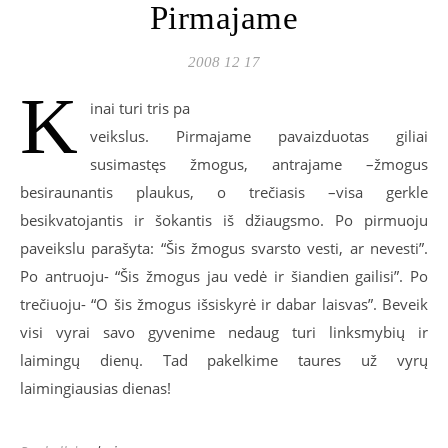
Pirmajame
2008 12 17
K
inai turi tris pa
veikslus. Pirmajame pavaizduotas giliai
susimastęs žmogus, antrajame –žmogus
besiraunantis plaukus, o trečiasis –visa gerkle
besikvatojantis ir šokantis iš džiaugsmo. Po pirmuoju
paveikslu parašyta: “Šis žmogus svarsto vesti, ar nevesti”.
Po antruoju- “Šis žmogus jau vedė ir šiandien gailisi”. Po
trečiuoju- “O šis žmogus išsiskyrė ir dabar laisvas”. Beveik
visi vyrai savo gyvenime nedaug turi linksmybių ir
laimingų dienų. Tad pakelkime taures už vyrų
laimingiausias dienas!