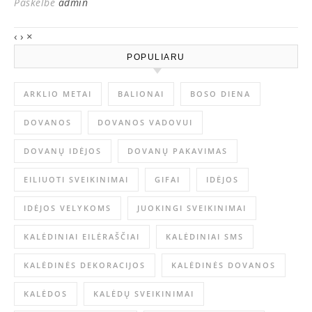
Paskelbė
admin
‹
›
×
POPULIARU
ARKLIO METAI
BALIONAI
BOSO DIENA
DOVANOS
DOVANOS VADOVUI
DOVANŲ IDĖJOS
DOVANŲ PAKAVIMAS
EILIUOTI SVEIKINIMAI
GIFAI
IDĖJOS
IDĖJOS VELYKOMS
JUOKINGI SVEIKINIMAI
KALĖDINIAI EILĖRAŠČIAI
KALĖDINIAI SMS
KALĖDINĖS DEKORACIJOS
KALĖDINĖS DOVANOS
KALĖDOS
KALĖDŲ SVEIKINIMAI