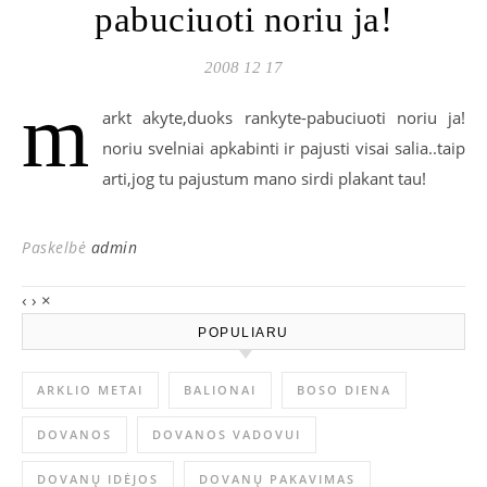
pabuciuoti noriu ja!
2008 12 17
m
arkt akyte,duoks rankyte-pabuciuoti noriu ja!
noriu svelniai apkabinti ir pajusti visai salia..taip
arti,jog tu pajustum mano sirdi plakant tau!
Paskelbė
admin
‹
›
×
POPULIARU
ARKLIO METAI
BALIONAI
BOSO DIENA
DOVANOS
DOVANOS VADOVUI
DOVANŲ IDĖJOS
DOVANŲ PAKAVIMAS