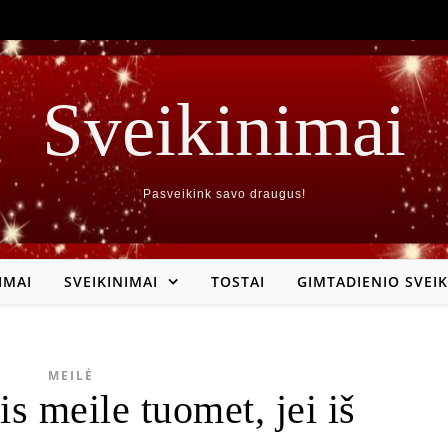
Sveikinimai
Pasveikink savo draugus!
IMAI
SVEIKINIMAI
TOSTAI
GIMTADIENIO SVEIK
MEILĖ
s meile tuomet, jei iš