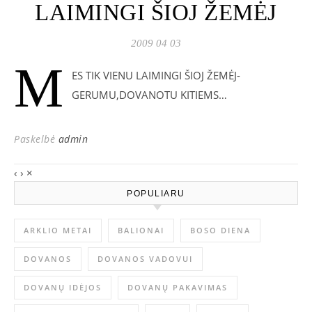
LAIMINGI ŠIOJ ŽEMĖJ
2009 04 03
M
ES TIK VIENU LAIMINGI ŠIOJ ŽEMĖJ-
GERUMU,DOVANOTU KITIEMS…
Paskelbė
admin
‹
›
×
POPULIARU
ARKLIO METAI
BALIONAI
BOSO DIENA
DOVANOS
DOVANOS VADOVUI
DOVANŲ IDĖJOS
DOVANŲ PAKAVIMAS