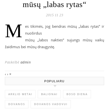
mūsų „labas rytas“
2015 11 23
M
es tikimės, jog bendras mūsų „labas rytas“ ir
nuoširdus
mūsų „labos nakties“ sujungs mūsų vaikų
žaidimus bei mūsų draugystę.
Paskelbė
admin
‹
›
×
POPULIARU
ARKLIO METAI
BALIONAI
BOSO DIENA
DOVANOS
DOVANOS VADOVUI