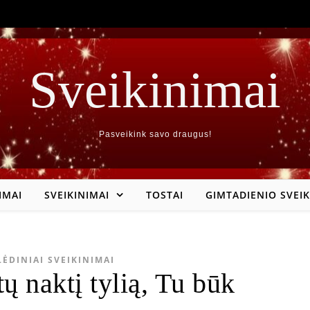
Sveikinimai
Pasveikink savo draugus!
IMAI
SVEIKINIMAI
TOSTAI
GIMTADIENIO SVEIK
LĖDINIAI SVEIKINIMAI
ų naktį tylią, Tu būk