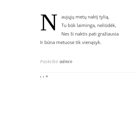
N
aujųjų metų naktį tylią,
Tu būk laiminga, neliūdėk,
Nes ši naktis pati gražiausia
Ir būna metuose tik vienąsyk.
Paskelbė
admin
‹
›
×