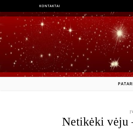
KONTAKTAI
PATAR
Į
Netikėki vėju –