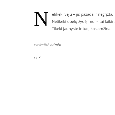
N
etikėki vėju – jis pažada ir negrįžta,
Netikėki obelų žydėjimu, – tai laikin
Tikėki jaunyste ir tuo, kas amžina.
Paskelbė
admin
‹
›
×