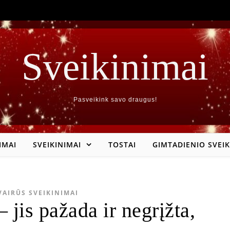
Sveikinimai
Pasveikink savo draugus!
IMAI
SVEIKINIMAI
TOSTAI
GIMTADIENIO SVEIK
VAIRŪS SVEIKINIMAI
 jis pažada ir negrįžta,