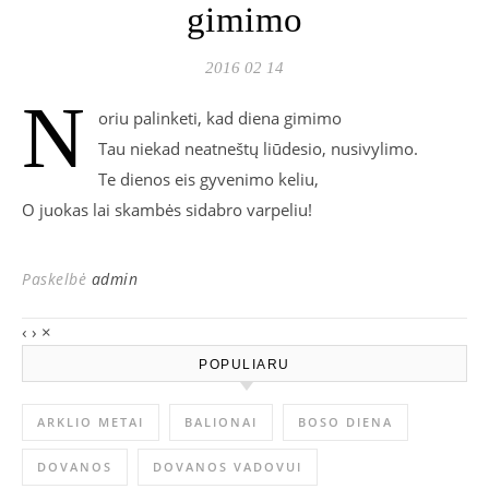
gimimo
2016 02 14
N
oriu palinketi, kad diena gimimo
Tau niekad neatneštų liūdesio, nusivylimo.
Te dienos eis gyvenimo keliu,
O juokas lai skambės sidabro varpeliu!
Paskelbė
admin
‹
›
×
POPULIARU
ARKLIO METAI
BALIONAI
BOSO DIENA
DOVANOS
DOVANOS VADOVUI