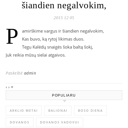
šiandien negalvokim,
2015 12 05
P
amirškime vargus ir šiandien negalvokim,
Kas buvo, ką rytoj likimas duos.
Tegu Kalėdų snaigės šoka baltą šokį,
Juk reikia mūsų sielai atgaivos.
Paskelbė
admin
‹
›
×
POPULIARU
ARKLIO METAI
BALIONAI
BOSO DIENA
DOVANOS
DOVANOS VADOVUI