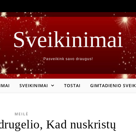
Sveikinimai
Pasveikink savo draugus!
IMAI
SVEIKINIMAI
TOSTAI
GIMTADIENIO SVEIK
MEILĖ
drugelio, Kad nuskristų