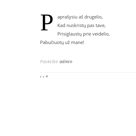
P
aprašysiu aš drugelio,
Kad nuskristų pas tave,
Prisiglaustų prie veidelio,
Pabučiuotų už mane!
Paskelbė
admin
‹
›
×